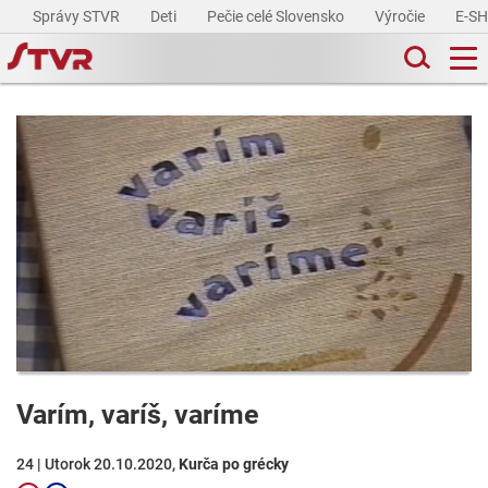
Správy STVR
Deti
Pečie celé Slovensko
Výročie
E-S
Varím, varíš, varíme
24 | Utorok 20.10.2020,
Kurča po grécky