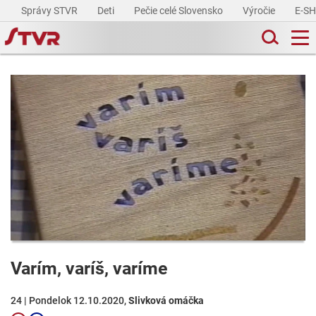
Správy STVR
Deti
Pečie celé Slovensko
Výročie
E-S
Varím, varíš, varíme
24 | Pondelok 12.10.2020,
Slivková omáčka