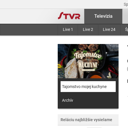
S
Televízia
Live 1
Live 2
Live 24
Š
Tajomstvo mojej kuchyne
Archív
Reláciu najbližšie vysielame