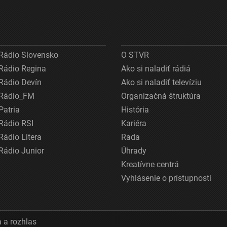
Rádio Slovensko
O STVR
Rádio Regina
Ako si naladiť rádiá
Rádio Devín
Ako si naladiť televíziu
Rádio_FM
Organizačná štruktúra
Patria
História
Rádio RSI
Kariéra
Rádio Litera
Rada
Rádio Junior
Úhrady
Kreatívne centrá
Vyhlásenie o prístupnosti
 a rozhlas