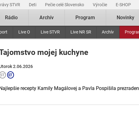
právy STVR
Deti
Pečie celé Slovensko
Výročie
E-SHOP
Rádio
Archív
Program
Novinky
port
Live O
Live STVR
Live NR SR
Archív
Progr
Tajomstvo mojej kuchyne
Utorok 2.06.2026
Najlepšie recepty Kamily Magálovej a Pavla Pospíšila prezraden