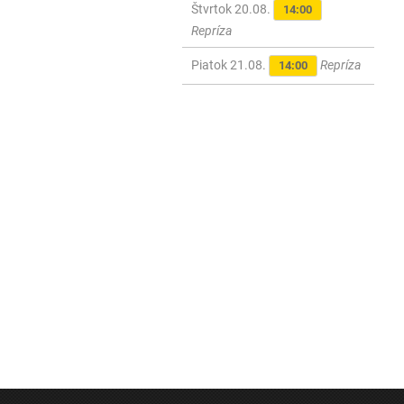
Štvrtok 20.08.
14:00
Repríza
Piatok 21.08.
Repríza
14:00