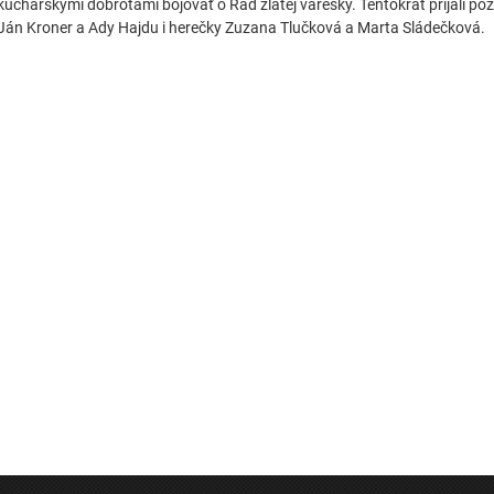
kuchárskymi dobrotami bojovať o Rád zlatej varešky. Tentokrát prijali pozv
Ján Kroner a Ady Hajdu i herečky Zuzana Tlučková a Marta Sládečková.