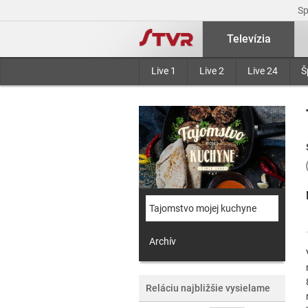
S
Televízia
Live 1
Live 2
Live 24
Š
Tajomstvo mojej kuchyne
Archív
Reláciu najbližšie vysielame