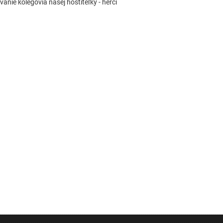
anie kolegovia našej hostiteľky - herci