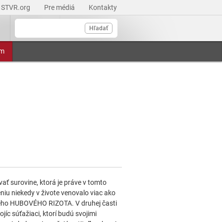
STVR.org
Pre médiá
Kontakty
Hľadať
am
ť surovine, ktorá je práve v tomto
u niekedy v živote venovalo viac ako
ného HUBOVÉHO RIZOTA. V druhej časti
íc súťažiaci, ktorí budú svojimi