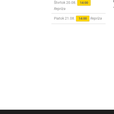
Štvrtok 20.08.
14:00
Repríza
Piatok 21.08.
Repríza
14:00