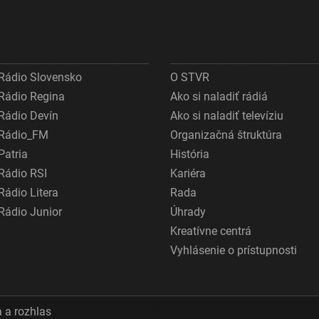
Rádio Slovensko
O STVR
Rádio Regina
Ako si naladiť rádiá
Rádio Devín
Ako si naladiť televíziu
Rádio_FM
Organizačná štruktúra
Patria
História
Rádio RSI
Kariéra
Rádio Litera
Rada
Rádio Junior
Úhrady
Kreatívne centrá
Vyhlásenie o prístupnosti
 a rozhlas