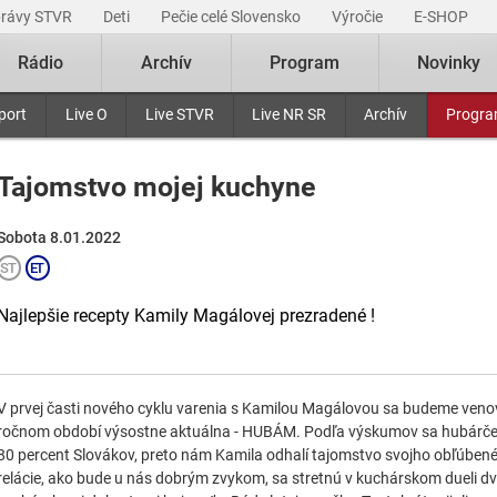
právy STVR
Deti
Pečie celé Slovensko
Výročie
E-SHOP
Rádio
Archív
Program
Novinky
port
Live O
Live STVR
Live NR SR
Archív
Progr
Tajomstvo mojej kuchyne
Sobota 8.01.2022
Najlepšie recepty Kamily Magálovej prezradené !
V prvej časti nového cyklu varenia s Kamilou Magálovou sa budeme venova
ročnom období výsostne aktuálna - HUBÁM. Podľa výskumov sa hubárčeni
80 percent Slovákov, preto nám Kamila odhalí tajomstvo svojho obľúbe
relácie, ako bude u nás dobrým zvykom, sa stretnú v kuchárskom dueli dvoj