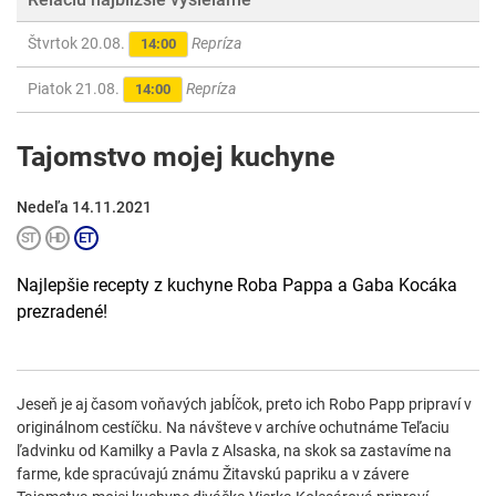
Štvrtok 20.08.
Repríza
14:00
Piatok 21.08.
Repríza
14:00
Tajomstvo mojej kuchyne
Nedeľa 14.11.2021
Najlepšie recepty z kuchyne Roba Pappa a Gaba Kocáka
prezradené!
Jeseň je aj časom voňavých jabĺčok, preto ich Robo Papp pripraví v
originálnom cestíčku. Na návšteve v archíve ochutnáme Teľaciu
ľadvinku od Kamilky a Pavla z Alsaska, na skok sa zastavíme na
farme, kde spracúvajú známu Žitavskú papriku a v závere