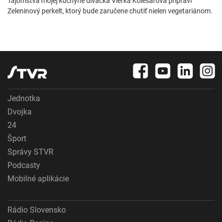
Tajomstva mojej kuchyne diváčka Vierka Kolesárová pripraví
Zeleninový perkelt, ktorý bude zaručene chutiť nielen vegetariánom.
Jednotka
Dvojka
24
Šport
Správy STVR
Podcasty
Mobilné aplikácie
Rádio Slovensko