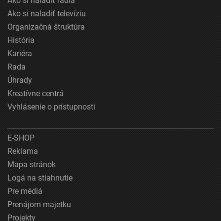
Ako si naladiť rádiá
Ako si naladiť televíziu
Organizačná štruktúra
História
Kariéra
Rada
Úhrady
Kreatívne centrá
Vyhlásenie o prístupnosti
E-SHOP
Reklama
Mapa stránok
Logá na stiahnutie
Pre médiá
Prenájom majetku
Projekty