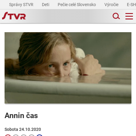
Správy STVR
Deti
Pečie celé Slovensko
Výročie
E-S
Annin čas
Sobota 24.10.2020