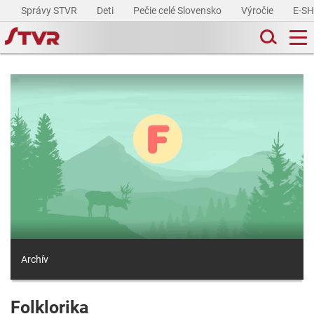
Správy STVR
Deti
Pečie celé Slovensko
Výročie
E-S
Archív
Folklorika