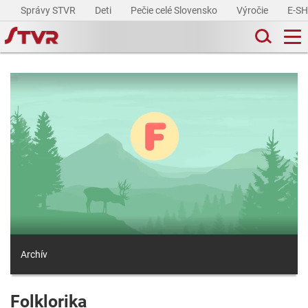
Správy STVR
Deti
Pečie celé Slovensko
Výročie
E-S
Archív
Folklorika