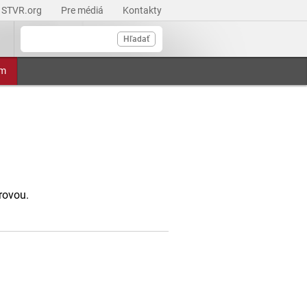
STVR.org
Pre médiá
Kontakty
Hľadať
am
rovou.