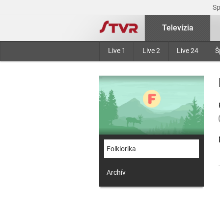
S
Televízia
Live 1
Live 2
Live 24
Š
Folklorika
Archív