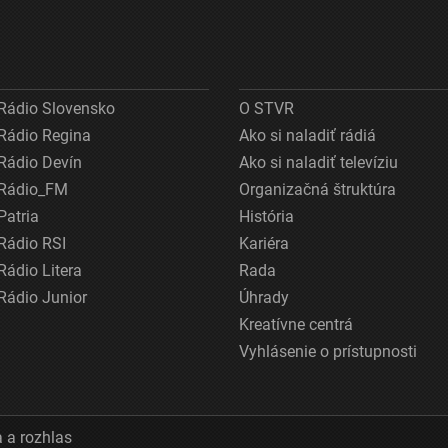
Rádio Slovensko
O STVR
Rádio Regina
Ako si naladiť rádiá
Rádio Devín
Ako si naladiť televíziu
Rádio_FM
Organizačná štruktúra
Patria
História
Rádio RSI
Kariéra
Rádio Litera
Rada
Rádio Junior
Úhrady
Kreatívne centrá
Vyhlásenie o prístupnosti
 a rozhlas