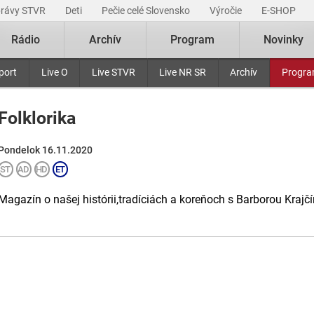
právy STVR
Deti
Pečie celé Slovensko
Výročie
E-SHOP
Rádio
Archív
Program
Novinky
port
Live O
Live STVR
Live NR SR
Archív
Progr
Folklorika
Pondelok 16.11.2020
Magazín o našej histórii,tradíciách a koreňoch s Barborou Krajčí