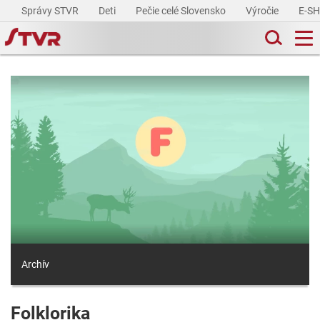
Správy STVR
Deti
Pečie celé Slovensko
Výročie
E-S
Archív
Folklorika