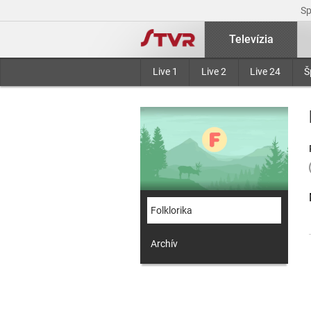
S
Televízia
Live 1
Live 2
Live 24
Š
Folklorika
Archív