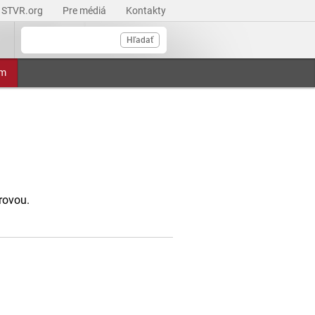
STVR.org
Pre médiá
Kontakty
Hľadať
am
rovou.