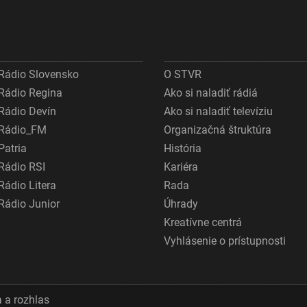
Rádio Slovensko
O STVR
Rádio Regina
Ako si naladiť rádiá
Rádio Devín
Ako si naladiť televíziu
Rádio_FM
Organizačná štruktúra
Patria
História
Rádio RSI
Kariéra
Rádio Litera
Rada
Rádio Junior
Úhrady
Kreatívne centrá
Vyhlásenie o prístupnosti
 a rozhlas