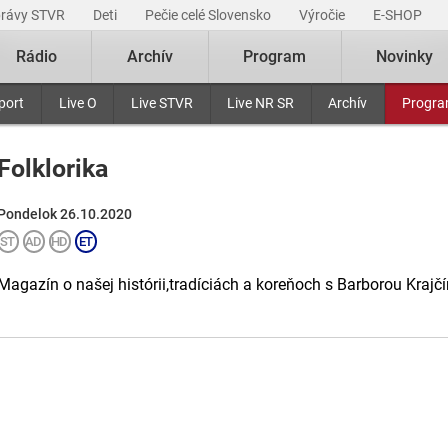
právy STVR
Deti
Pečie celé Slovensko
Výročie
E-SHOP
Rádio
Archív
Program
Novinky
port
Live O
Live STVR
Live NR SR
Archív
Progr
Folklorika
Pondelok 26.10.2020
Magazín o našej histórii,tradíciách a koreňoch s Barborou Krajčí