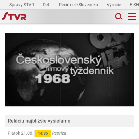
Správy STVR
Deti
Pečie celé Slovensko
Výročie
E-S
Reláciu najbližšie vysielame
Piatok 21.08.
Repríza
14:35