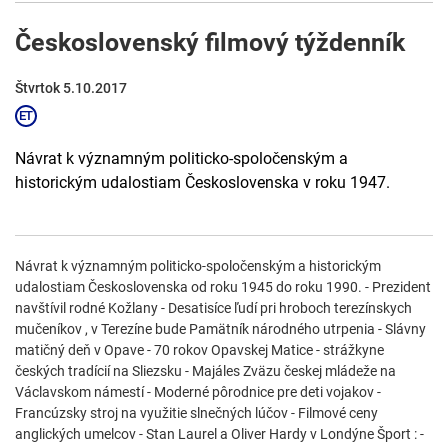
Československý filmový týždenník
Štvrtok 5.10.2017
Návrat k významným politicko-spoločenským a
historickým udalostiam Československa v roku 1947.
Návrat k významným politicko-spoločenským a historickým
udalostiam Československa od roku 1945 do roku 1990. - Prezident
navštívil rodné Kožlany - Desatisíce ľudí pri hroboch terezínskych
mučeníkov , v Terezíne bude Pamätník národného utrpenia - Slávny
matičný deň v Opave - 70 rokov Opavskej Matice - strážkyne
českých tradícií na Sliezsku - Majáles Zväzu českej mládeže na
Václavskom námestí - Moderné pôrodnice pre deti vojakov -
Francúzsky stroj na využitie slnečných lúčov - Filmové ceny
anglických umelcov - Stan Laurel a Oliver Hardy v Londýne Šport : -