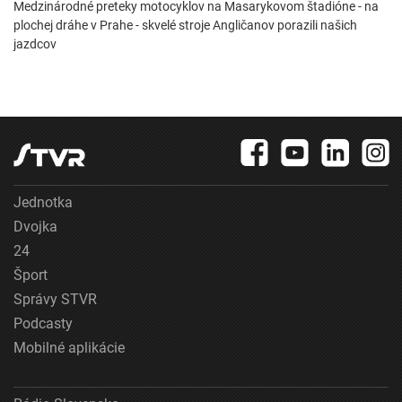
Medzinárodné preteky motocyklov na Masarykovom štadióne - na
plochej dráhe v Prahe - skvelé stroje Angličanov porazili našich
jazdcov
Jednotka
Dvojka
24
Šport
Správy STVR
Podcasty
Mobilné aplikácie