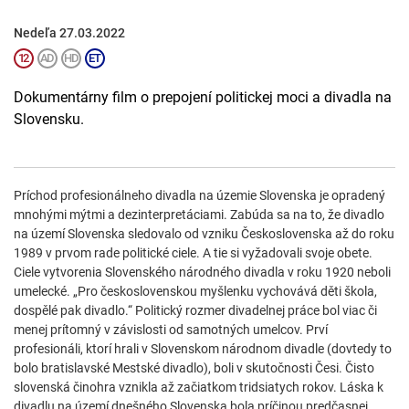
Nedeľa 27.03.2022
Dokumentárny film o prepojení politickej moci a divadla na
Slovensku.
Príchod profesionálneho divadla na územie Slovenska je opradený
mnohými mýtmi a dezinterpretáciami. Zabúda sa na to, že divadlo
na území Slovenska sledovalo od vzniku Československa až do roku
1989 v prvom rade politické ciele. A tie si vyžadovali svoje obete.
Ciele vytvorenia Slovenského národného divadla v roku 1920 neboli
umelecké. „Pro československou myšlenku vychovává děti škola,
dospělé pak divadlo.“ Politický rozmer divadelnej práce bol viac či
menej prítomný v závislosti od samotných umelcov. Prví
profesionáli, ktorí hrali v Slovenskom národnom divadle (dovtedy to
bolo bratislavské Mestské divadlo), boli v skutočnosti Česi. Čisto
slovenská činohra vznikla až začiatkom tridsiatych rokov. Láska k
divadlu na území dnešného Slovenska bola príčinou predčasnej