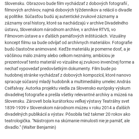
Slovensku. Obrazovo bude film vychádzať z dobových fotografií ,
filmových archívov, najmä dobových týždenníkov a relácií o divadle
aj politike. Súčasťou budú aj autentické zvukové záznamy a
záznamy oral history, ktoré sa nachádzajú v archíve Divadelného
ústavu, Slovenskom národnom archíve, v archíve RTVS, vo
Filmovom ústave a v ďalších pamäťových inštitúciách. Vizuálny
koncept filmu sa bude odvíjať od archívnych materiálov. Fotografie
budú čiastočne animované. Keďže materiálu je pomerne dosť, a je
väčšinou málo známy alebo celkom neznámy, ambíciou je
prezentovať tento materiál vo vizuálne aj zvukovo invenčnej forme a
nechať vypovedať predovšetkým dokumenty. Film bude po
hudobnej stránke vychádzať z dobových kompozícií, ktoré nanovo
spracuje súčasný mladý hudobník a multimediálny umelec András
Cséfalvay. Autorka projektu viedla za Slovensko európsky výskum
divadelnej fotografie a prešla všetky relevantné archívy a múzeá na
Slovensku. Zároveň bola kurátorkou veľkej výstavy Teatrálny svet
1839-1939 v Slovenskom národnom múzeu v roku 2014 a ďalších
divadelných publikácií a výstav. Pôsobila tiež takmer 20 rokov ako
teatrologička. "Nástrojom na skúmanie minulosti nie je pamäť, ale
divadlo." (Walter Benjamin)