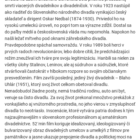
smrti viacerých divadelníkov a divadelníčok. V roku 1923 nastúpil
ako riaditeľ do Slovenského národného divadla vynikajúci český
skladateľ a dirigent Oskar Nedbal (1874-1930). Priviedol ho na
vysokú umeleckú úroveň, no popri tom sa výrazne zdĺžil. Dostal sa
do paľby médií a československá vláda mu nepomohla. Napokon ho
našli ležať mŕtveho pod oknami záhrebského divadla.
Pravdepodobne spáchal samovraždu. V roku 1989 boli herci v
prvých radoch revolucionárov, lebo dobre cítili, že predchádzajúci
režim zneužíval ich tváre pre svoju legitimizáciu. Hanbili sa nielen za
všetky úlohy Stalinov, Leninov, ale aj súdruhov a súdružiek, ktoré
stvárňovali častokrát v hlbokom rozpore so svojím občianskym
presvedčením. Film zavŕši posledný, jediný živý divadelník – Blaho
Uhlár (1951), ktorý svoj život celkom obetoval divadlu.
Nenadobudol žiadne posty, nemá tradičnú rodinu, auto ani byt,
venuje sa čisto divadlu. Za svoj život prekonal množstvo prekážok z
vonkajšieho aj vnútorného prostredia, no jeho vierou v zmysluplnosť
divadla to neotriaslo. Inscenácie, ktoré vytvára patria dodnes k tým
najzaujímavejším v slovenskom profesionálnom aj amatérskom
divadelníctve. 52´min film koriguje idealizovaný, ideologizovaný či
bulvarizovaný obraz divadelných umelcov a umelkýň z filmov pre
pamätníkov a jasne ukazuje prepojenie divadla a politickej moci na