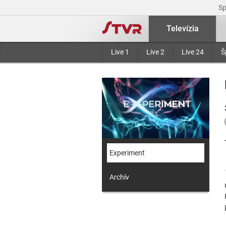
S
Televízia
Live 1
Live 2
Live 24
Š
Experiment
Archív