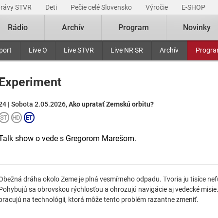
právy STVR
Deti
Pečie celé Slovensko
Výročie
E-SHOP
Rádio
Archív
Program
Novinky
port
Live O
Live STVR
Live NR SR
Archív
Progr
Experiment
24 | Sobota 2.05.2026,
Ako upratať Zemskú orbitu?
Talk show o vede s Gregorom Marešom.
Obežná dráha okolo Zeme je plná vesmírneho odpadu. Tvoria ju tisíce nef
Pohybujú sa obrovskou rýchlosťou a ohrozujú navigácie aj vedecké misie.
pracujú na technológii, ktorá môže tento problém razantne zmeniť.