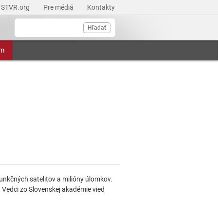
STVR.org
Pre médiá
Kontakty
Hľadať
am
unkčných satelitov a milióny úlomkov.
 Vedci zo Slovenskej akadémie vied