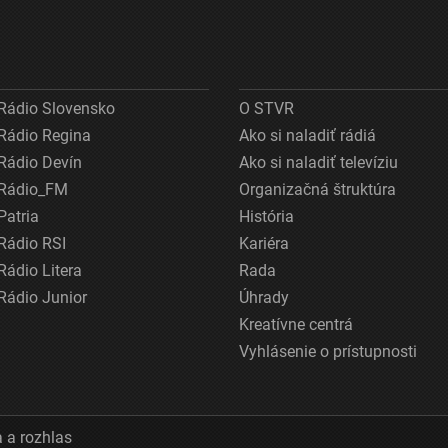
Rádio Slovensko
O STVR
Rádio Regina
Ako si naladiť rádiá
Rádio Devín
Ako si naladiť televíziu
Rádio_FM
Organizačná štruktúra
Patria
História
Rádio RSI
Kariéra
Rádio Litera
Rada
Rádio Junior
Úhrady
Kreatívne centrá
Vyhlásenie o prístupnosti
 a rozhlas