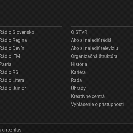
Rádio Slovensko
O STVR
Rádio Regina
Ako si naladiť rádiá
Rádio Devín
Ako si naladiť televíziu
Rádio_FM
Organizačná štruktúra
Patria
História
Rádio RSI
Kariéra
Rádio Litera
Rada
Rádio Junior
Úhrady
Kreatívne centrá
Vyhlásenie o prístupnosti
 a rozhlas