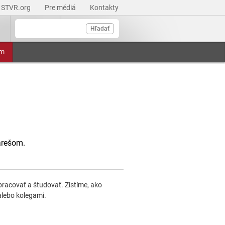
STVR.org
Pre médiá
Kontakty
Hľadať
am
arešom.
 pracovať a študovať. Zistíme, ako
 alebo kolegami.