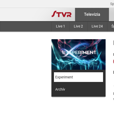
S
Televízia
Live 1
Live 2
Live 24
Š
Experiment
Archív