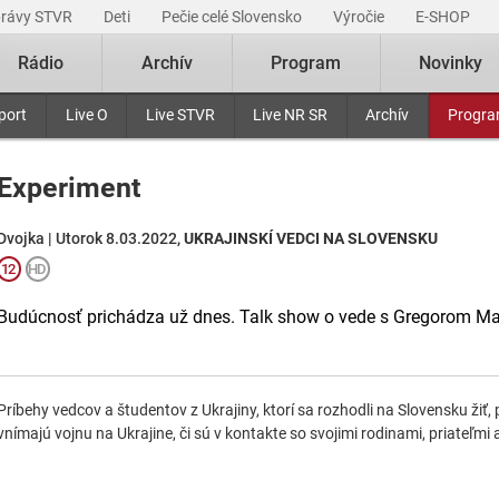
právy STVR
Deti
Pečie celé Slovensko
Výročie
E-SHOP
Rádio
Archív
Program
Novinky
port
Live O
Live STVR
Live NR SR
Archív
Progr
Experiment
Dvojka | Utorok 8.03.2022,
UKRAJINSKÍ VEDCI NA SLOVENSKU
Budúcnosť prichádza už dnes. Talk show o vede s Gregorom M
Príbehy vedcov a študentov z Ukrajiny, ktorí sa rozhodli na Slovensku žiť,
vnímajú vojnu na Ukrajine, či sú v kontakte so svojimi rodinami, priateľmi