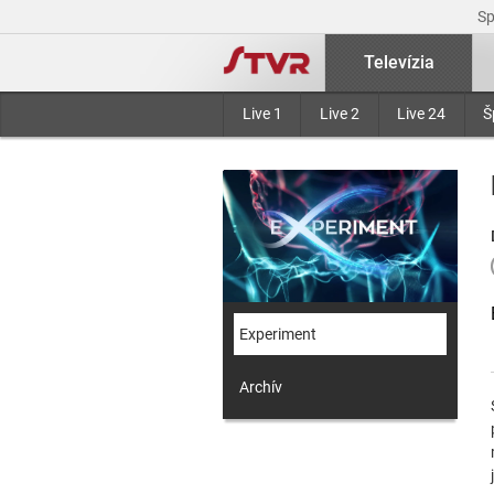
S
Televízia
Live 1
Live 2
Live 24
Š
Experiment
Archív