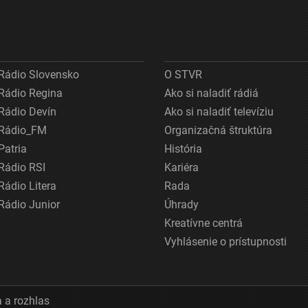
Rádio Slovensko
O STVR
Rádio Regina
Ako si naladiť rádiá
Rádio Devín
Ako si naladiť televíziu
Rádio_FM
Organizačná štruktúra
Patria
História
Rádio RSI
Kariéra
Rádio Litera
Rada
Rádio Junior
Úhrady
Kreatívne centrá
Vyhlásenie o prístupnosti
 a rozhlas