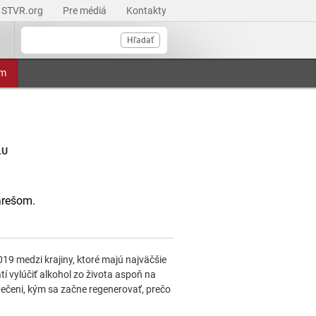
STVR.org
Pre médiá
Kontakty
Hľadať
am
LU
arešom.
019 medzi krajiny, ktoré majú najväčšie
í vylúčiť alkohol zo života aspoň na
pečeni, kým sa začne regenerovať, prečo