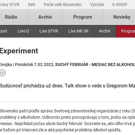
právy STVR
Deti
Pečie celé Slovensko
Výročie
E-SHOP
Rádio
Archív
Program
Novinky
port
Live O
Live STVR
Live NR SR
Archív
Progr
Experiment
Dvojka | Pondelok 7.02.2022,
SUCHÝ FEBRUÁR - MESIAC BEZ ALKOHO
Budúcnosť prichádza už dnes. Talk show o vede s Gregorom M
Slovensko patrí podľa správy Svetovej zdravotníckej organizácie z roku 2
problémy s alkoholom. Odborníci preto porozprávajú o tom, prečo sa oplat
mesiac. Napríklad počas akcie Suchý február. Dozviete sa, ako dlho trvá 
je ľuďom pri triezvení zle a aké psychické problémy alkohol spúšťa.