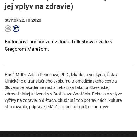
jej vplyv na zdravie)
Štvrtok 22.10.2020
Budúcnosť prichádza už dnes. Talk show o vede s
Gregorom Marešom.
Hosť: MUDr. Adela Penesová, PhD., lekárka a vedkyňa, Ústav
klinického a translačného výskumu Biomedicínskeho centra
Slovenskej akadémie vied a Lekárska fakulta Slovenskej
zdravotníckej univerzity v Bratislave Anotácia: Relácia o vplyve
výživy na zdravie, o diétach, chudnutí, top potravinách, kultúre
stravovania, príprave jedál či poruchách príjmu potravy