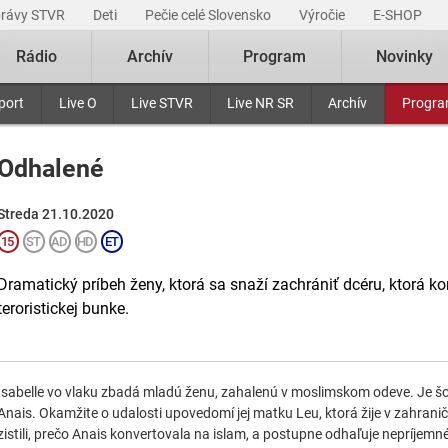
právy STVR
Deti
Pečie celé Slovensko
Výročie
E-SHOP
Rádio
Archív
Program
Novinky
port
Live O
Live STVR
Live NR SR
Archív
Progr
Odhalené
Streda 21.10.2020
Dramatický príbeh ženy, ktorá sa snaží zachrániť dcéru, ktorá k
teroristickej bunke.
Isabelle vo vlaku zbadá mladú ženu, zahalenú v moslimskom odeve. Je š
Anais. Okamžite o udalosti upovedomí jej matku Leu, ktorá žije v zahranič
zistili, prečo Anais konvertovala na islam, a postupne odhaľuje nepríjemné