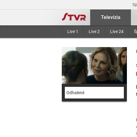
S
Televízia
Live 1
Live 2
Live 24
Š
Odhalené