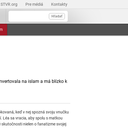
STVR.org
Pre médiá
Kontakty
Hľadať
am
onvertovala na islam a má blízko k
okovaná, keď v nej spozná svoju vnučku
í. Léa sa vracia, aby spolu s matkou
 skutočnosti nielen o fanatizme svojej