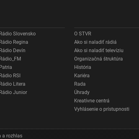
Rádio Slovensko
O STVR
Rádio Regina
Ako si naladiť rádiá
Rádio Devín
Ako si naladiť televíziu
Rádio_FM
Organizačná štruktúra
Patria
História
Rádio RSI
Kariéra
Rádio Litera
Rada
Rádio Junior
Úhrady
Kreatívne centrá
Vyhlásenie o prístupnosti
 a rozhlas