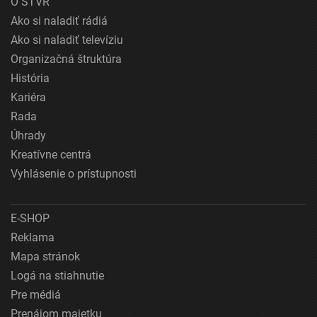
O STVR
Ako si naladiť rádiá
Ako si naladiť televíziu
Organizačná štruktúra
História
Kariéra
Rada
Úhrady
Kreatívne centrá
Vyhlásenie o prístupnosti
E-SHOP
Reklama
Mapa stránok
Logá na stiahnutie
Pre médiá
Prenájom majetku