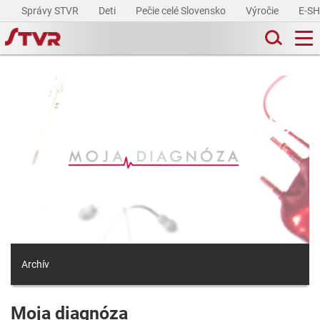
Správy STVR
Deti
Pečie celé Slovensko
Výročie
E-S
Archív
Moja diagnóza