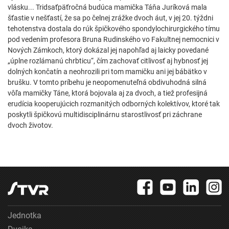
vlásku... Tridsaťpäťročná budúca mamička Táňa Juríková mala
šťastie v nešťastí, že sa po čelnej zrážke dvoch áut, v jej 20. týždni
tehotenstva dostala do rúk špičkového spondylochirurgického tímu
pod vedením profesora Bruna Rudinského vo Fakultnej nemocnici v
Nových Zámkoch, ktorý dokázal jej napohľad aj laicky povedané
„úplne rozlámanú chrbticu“, čím zachovať citlivosť aj hybnosť jej
dolných končatín a neohrozili pri tom mamičku ani jej bábätko v
brušku. V tomto príbehu je neopomenuteľná obdivuhodná silná
vôľa mamičky Táne, ktorá bojovala aj za dvoch, a tiež profesijná
erudícia kooperujúcich rozmanitých odborných kolektívov, ktoré tak
poskytli špičkovú multidisciplinárnu starostlivosť pri záchrane
dvoch životov.
Jednotka