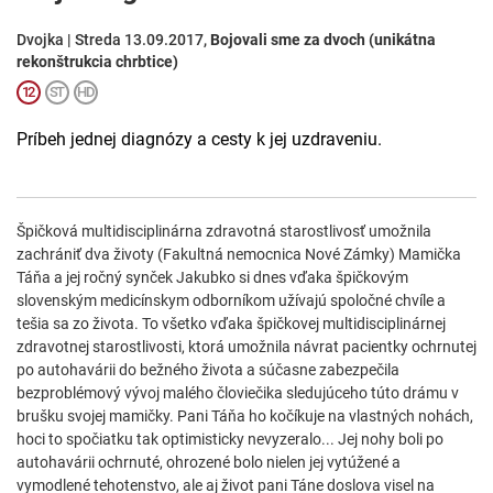
Dvojka | Streda 13.09.2017,
Bojovali sme za dvoch (unikátna
rekonštrukcia chrbtice)
Príbeh jednej diagnózy a cesty k jej uzdraveniu.
Špičková multidisciplinárna zdravotná starostlivosť umožnila
zachrániť dva životy (Fakultná nemocnica Nové Zámky) Mamička
Táňa a jej ročný synček Jakubko si dnes vďaka špičkovým
slovenským medicínskym odborníkom užívajú spoločné chvíle a
tešia sa zo života. To všetko vďaka špičkovej multidisciplinárnej
zdravotnej starostlivosti, ktorá umožnila návrat pacientky ochrnutej
po autohavárii do bežného života a súčasne zabezpečila
bezproblémový vývoj malého človiečika sledujúceho túto drámu v
brušku svojej mamičky. Pani Táňa ho kočíkuje na vlastných nohách,
hoci to spočiatku tak optimisticky nevyzeralo... Jej nohy boli po
autohavárii ochrnuté, ohrozené bolo nielen jej vytúžené a
vymodlené tehotenstvo, ale aj život pani Táne doslova visel na