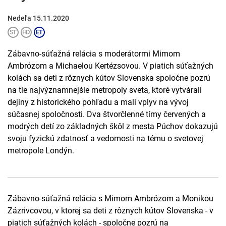
Nedeľa 15.11.2020
Zábavno-súťažná relácia s moderátormi Mimom
Ambrózom a Michaelou Kertézsovou. V piatich súťažných
kolách sa deti z rôznych kútov Slovenska spoločne pozrú
na tie najvýznamnejšie metropoly sveta, ktoré vytvárali
dejiny z historického pohľadu a mali vplyv na vývoj
súčasnej spoločnosti. Dva štvorčlenné tímy červených a
modrých detí zo základných škôl z mesta Púchov dokazujú
svoju fyzickú zdatnosť a vedomosti na tému o svetovej
metropole Londýn.
Zábavno-súťažná relácia s Mimom Ambrózom a Monikou
Zázrivcovou, v ktorej sa deti z rôznych kútov Slovenska - v
piatich súťažných kolách - spoločne pozrú na