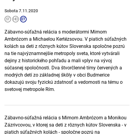
Sobota 7.11.2020
Zábavno-súťažná relácia s moderátormi Mimom
Ambrózom a Michaelou Kertézsovou. V piatich súťažných
kolách sa deti z rôznych kútov Slovenska spoločne pozrú
na tie najvýznamnejšie metropoly sveta, ktoré vytvárali
dejiny z historického pohľadu a mali vplyv na vývoj
súčasnej spoločnosti. Dva štvorčlenné tímy červených a
modrých detí zo základnej škôly v obci Budmerice
dokazujú svoju fyzickú zdatnosť a vedomosti na tému o
svetovej metropole Rím.
Zábavno-súťažná relácia s Mimom Ambrózom a Monikou
Zázrivcovou, v ktorej sa deti z rôznych kútov Slovenska - v
piatich súťažných kolách - spoločne pozrú na