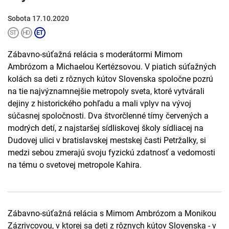
Sobota 17.10.2020
Zábavno-súťažná relácia s moderátormi Mimom
Ambrózom a Michaelou Kertézsovou. V piatich súťažných
kolách sa deti z rôznych kútov Slovenska spoločne pozrú
na tie najvýznamnejšie metropoly sveta, ktoré vytvárali
dejiny z historického pohľadu a mali vplyv na vývoj
súčasnej spoločnosti. Dva štvorčlenné tímy červených a
modrých detí, z najstaršej sídliskovej školy sídliacej na
Dudovej ulici v bratislavskej mestskej časti Petržalky, si
medzi sebou zmerajú svoju fyzickú zdatnosť a vedomosti
na tému o svetovej metropole Kahira.
Zábavno-súťažná relácia s Mimom Ambrózom a Monikou
Zázrivcovou, v ktorej sa deti z rôznych kútov Slovenska - v