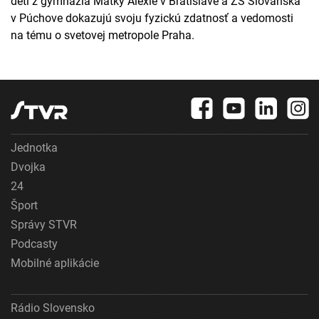
detí z gymnázia Matky Alexie v Bratislave a ZŠ Slovanská
v Púchove dokazujú svoju fyzickú zdatnosť a vedomosti
na tému o svetovej metropole Praha.
Jednotka
Dvojka
24
Šport
Správy STVR
Podcasty
Mobilné aplikácie
Rádio Slovensko