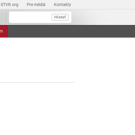
STVR.org
Pre médiá
Kontakty
Hľadať
am