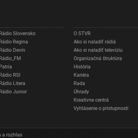
Rádio Slovensko
O STVR
Rádio Regina
Ako si naladiť rádiá
Rádio Devín
Ako si naladiť televíziu
Rádio_FM
Organizačná štruktúra
Patria
História
Rádio RSI
Kariéra
Rádio Litera
Rada
Rádio Junior
Úhrady
Kreatívne centrá
Vyhlásenie o prístupnosti
 a rozhlas