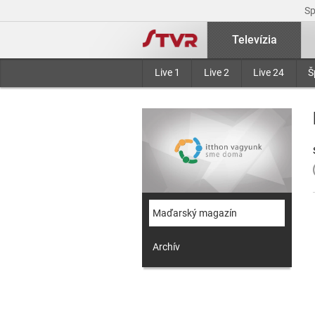
S
Televízia
Live 1
Live 2
Live 24
Š
Maďarský magazín
Archív