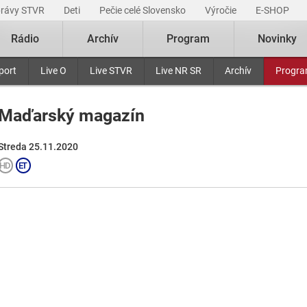
právy STVR
Deti
Pečie celé Slovensko
Výročie
E-SHOP
Rádio
Archív
Program
Novinky
port
Live O
Live STVR
Live NR SR
Archív
Progr
Maďarský magazín
Streda 25.11.2020