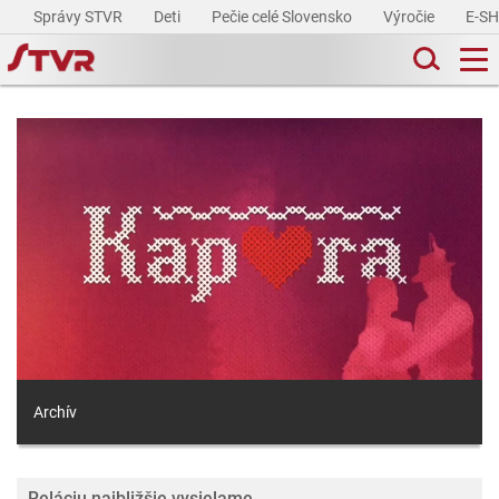
Správy STVR
Deti
Pečie celé Slovensko
Výročie
E-S
Archív
Reláciu najbližšie vysielame