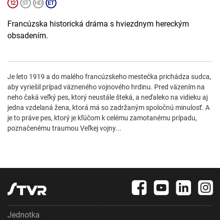
Francúzska historická dráma s hviezdnym hereckým
obsadením.
Je leto 1919 a do malého francúzskeho mestečka prichádza sudca,
aby vyriešil prípad väzneného vojnového hrdinu. Pred väzením na
neho čaká veľký pes, ktorý neustále šteká, a neďaleko na vidieku aj
jedna vzdelaná žena, ktorá má so zadržaným spoločnú minulosť. A
je to práve pes, ktorý je kľúčom k celému zamotanému prípadu,
poznačenému traumou Veľkej vojny...
Jednotka