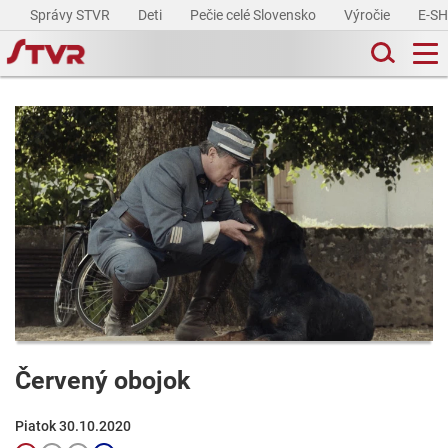
Správy STVR
Deti
Pečie celé Slovensko
Výročie
E-S
Červený obojok
Piatok 30.10.2020