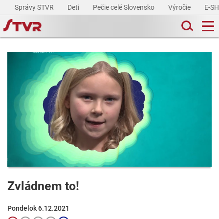
Správy STVR
Deti
Pečie celé Slovensko
Výročie
E-S
Zvládnem to!
Pondelok 6.12.2021