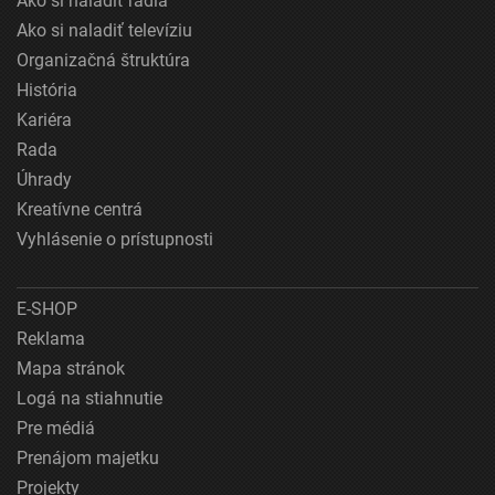
Ako si naladiť rádiá
Ako si naladiť televíziu
Organizačná štruktúra
História
Kariéra
Rada
Úhrady
Kreatívne centrá
Vyhlásenie o prístupnosti
E-SHOP
Reklama
Mapa stránok
Logá na stiahnutie
Pre médiá
Prenájom majetku
Projekty