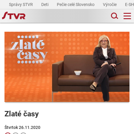
Správy STVR
Deti
Pečie celé Slovensko
Výročie
E-S
Zlaté časy
Štvrtok 26.11.2020