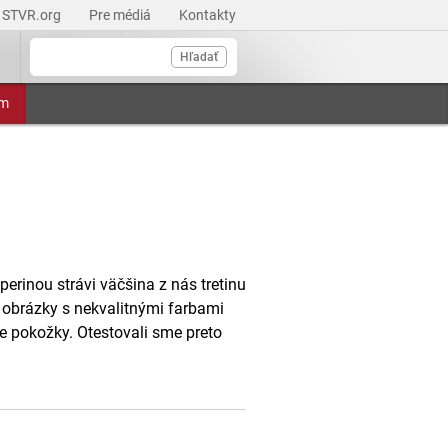
STVR.org
Pre médiá
Kontakty
Hľadať
am
erinou strávi väčšina z nás tretinu
né obrázky s nekvalitnými farbami
ie pokožky. Otestovali sme preto