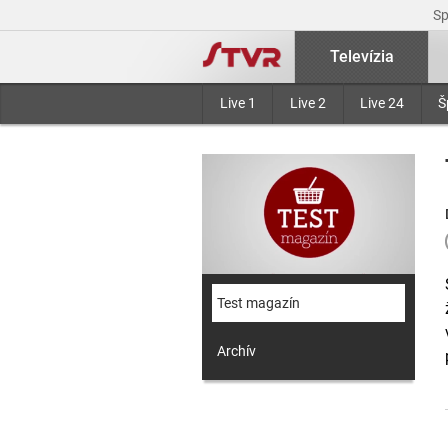
S
Televízia
Live 1
Live 2
Live 24
Š
Test magazín
Archív