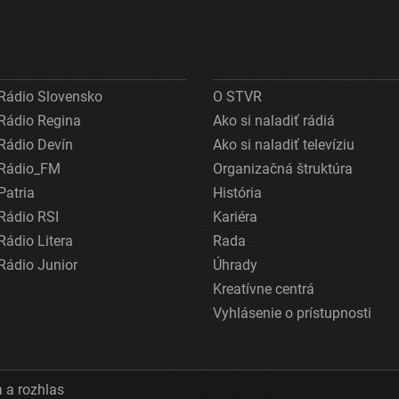
Rádio Slovensko
O STVR
Rádio Regina
Ako si naladiť rádiá
Rádio Devín
Ako si naladiť televíziu
Rádio_FM
Organizačná štruktúra
Patria
História
Rádio RSI
Kariéra
Rádio Litera
Rada
Rádio Junior
Úhrady
Kreatívne centrá
Vyhlásenie o prístupnosti
 a rozhlas