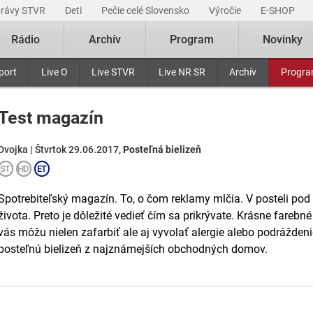
právy STVR
Deti
Pečie celé Slovensko
Výročie
E-SHOP
Rádio
Archív
Program
Novinky
port
Live O
Live STVR
Live NR SR
Archív
Progr
Test magazín
Dvojka | Štvrtok 29.06.2017,
Posteľná bielizeň
Spotrebiteľský magazín. To, o čom reklamy mlčia. V posteli pod p
života. Preto je dôležité vedieť čím sa prikrývate. Krásne fareb
vás môžu nielen zafarbiť ale aj vyvolať alergie alebo podrážden
posteľnú bielizeň z najznámejších obchodných domov.