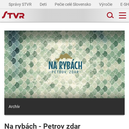
Správy STVR
Deti
Pečie celé Slovensko
Výročie
E-S
Archív
Na rybách - Petrov zdar