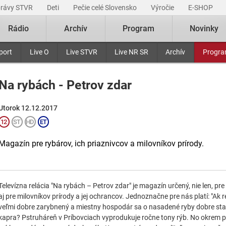
právy STVR
Deti
Pečie celé Slovensko
Výročie
E-SHOP
Rádio
Archív
Program
Novinky
port
Live O
Live STVR
Live NR SR
Archív
Progr
Na rybách - Petrov zdar
Utorok 12.12.2017
Magazín pre rybárov, ich priaznivcov a milovníkov prírody.
Televízna relácia "Na rybách – Petrov zdar" je magazín určený, nie len, pre
aj pre milovníkov prírody a jej ochrancov. Jednoznačne pre nás platí: "Ak r
veľmi dobre zarybnený a miestny hospodár sa o nasadené ryby dobre sta
kapra? Pstruháreň v Príbovciach vyprodukuje ročne tony rýb. No okrem p