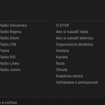
Rádio Slovensko
O STVR
Rádio Regina
Ako si naladiť rádiá
Rádio Devín
Ako si naladiť televíziu
Rádio_FM
Organizačná štruktúra
Patria
História
Rádio RSI
Kariéra
Rádio Litera
Rada
Rádio Junior
Úhrady
Kreatívne centrá
Vyhlásenie o prístupnosti
 a rozhlas