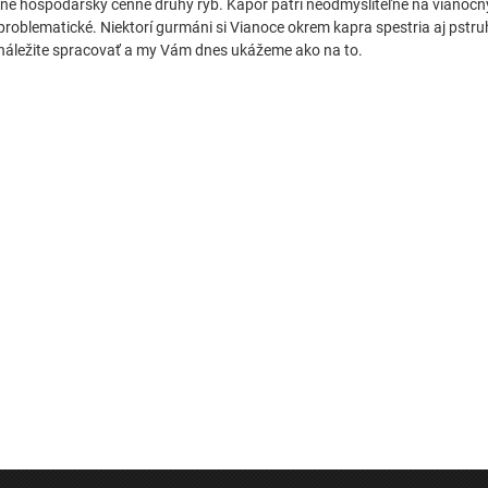
iné hospodársky cenné druhy rýb. Kapor patrí neodmysliteľne na vianočný
problematické. Niektorí gurmáni si Vianoce okrem kapra spestria aj pstru
náležite spracovať a my Vám dnes ukážeme ako na to.