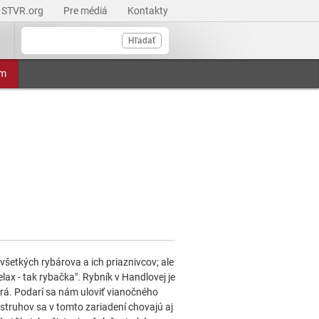
STVR.org
Pre médiá
Kontakty
Hľadať
am
 všetkých rybárova a ich priaznivcov; ale
elax - tak rybačka". Rybník v Handlovej je
rá. Podarí sa nám uloviť vianočného
struhov sa v tomto zariadení chovajú aj