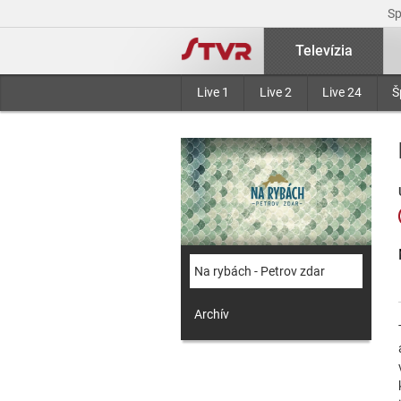
S
Televízia
Live 1
Live 2
Live 24
Š
Na rybách - Petrov zdar
Archív