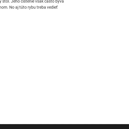
 stôl. Jeho čistenie však často býva
hom. No aj túto rybu treba vedieť