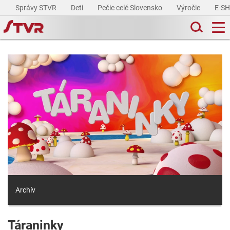
Správy STVR
Deti
Pečie celé Slovensko
Výročie
E-S
Archív
Táraninky