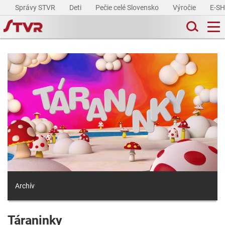
Správy STVR
Deti
Pečie celé Slovensko
Výročie
E-S
Archív
Táraninky