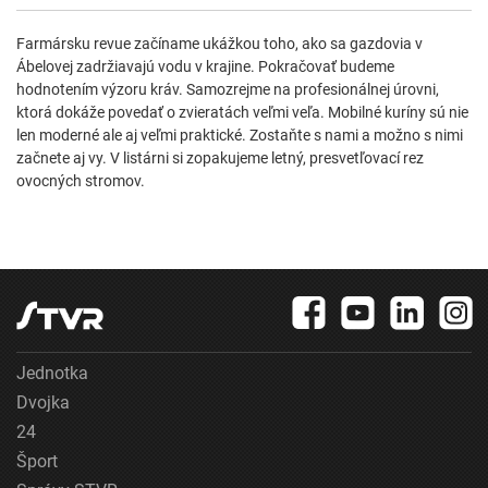
Farmársku revue začíname ukážkou toho, ako sa gazdovia v
Ábelovej zadržiavajú vodu v krajine. Pokračovať budeme
hodnotením výzoru kráv. Samozrejme na profesionálnej úrovni,
ktorá dokáže povedať o zvieratách veľmi veľa. Mobilné kuríny sú nie
len moderné ale aj veľmi praktické. Zostaňte s nami a možno s nimi
začnete aj vy. V listárni si zopakujeme letný, presvetľovací rez
ovocných stromov.
Jednotka
Dvojka
24
Šport