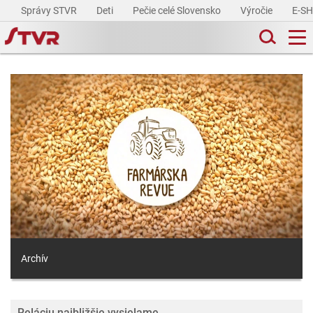
Správy STVR
Deti
Pečie celé Slovensko
Výročie
E-S
Archív
Reláciu najbližšie vysielame