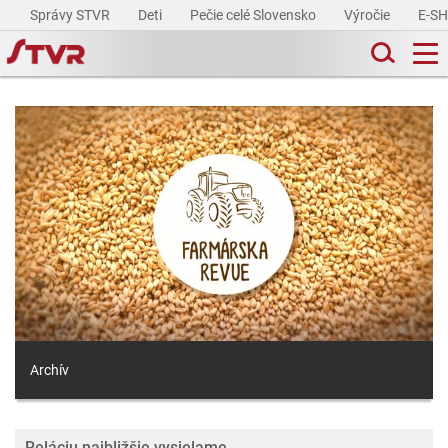
Správy STVR
Deti
Pečie celé Slovensko
Výročie
E-S
Archív
Reláciu najbližšie vysielame