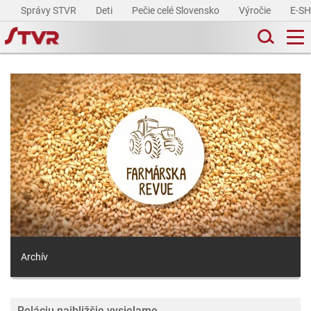
Správy STVR
Deti
Pečie celé Slovensko
Výročie
E-S
Archív
Reláciu najbližšie vysielame