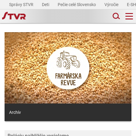
Správy STVR
Deti
Pečie celé Slovensko
Výročie
E-S
Archív
Reláciu najbližšie vysielame