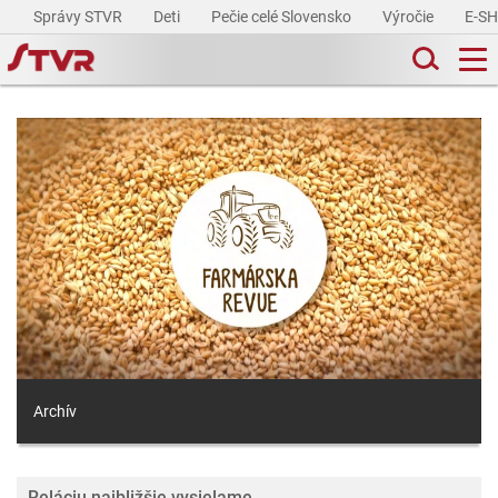
Správy STVR
Deti
Pečie celé Slovensko
Výročie
E-S
Archív
Reláciu najbližšie vysielame