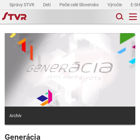
Správy STVR
Deti
Pečie celé Slovensko
Výročie
E-S
Archív
Generácia