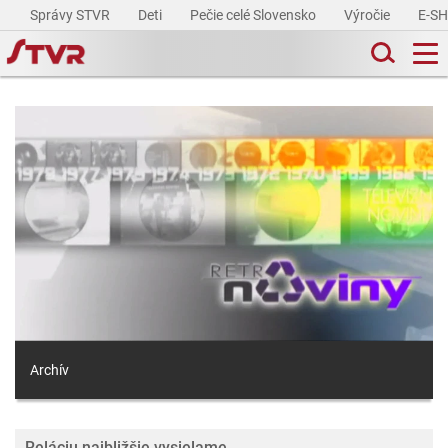
Správy STVR
Deti
Pečie celé Slovensko
Výročie
E-S
Archív
Reláciu najbližšie vysielame