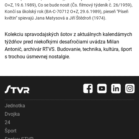
O+Z, 19.6.1989), Co se bude nosit (Čs. filmový týdeník č. 26/1959),
Končí sa školský rok (BA-C-70712 O+Z, 29.6.1989), pieseň "Píseň
květin" spievajú Jana Matysová a Jiří Štědroň (1974).
Kolekciu spravodajských šotov z aktuálnych kalendárnych
týždňov pred niekoľkými desaťročiami uvádza Milan
Antonič, archivár RTVS. Budovanie, technika, kultúra, šport
s trochou úsmevnej nostalgie.
Jednotka
Dvojka
24
Šport