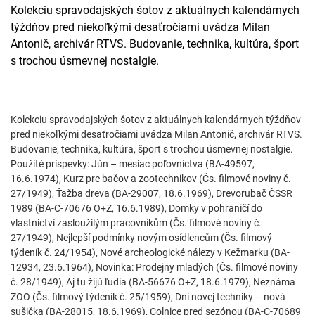
Kolekciu spravodajských šotov z aktuálnych kalendárnych
týždňov pred niekoľkými desaťročiami uvádza Milan
Antonič, archivár RTVS. Budovanie, technika, kultúra, šport
s trochou úsmevnej nostalgie.
Kolekciu spravodajských šotov z aktuálnych kalendárnych týždňov
pred niekoľkými desaťročiami uvádza Milan Antonič, archivár RTVS.
Budovanie, technika, kultúra, šport s trochou úsmevnej nostalgie.
Použité príspevky: Jún – mesiac poľovníctva (BA-49597,
16.6.1974), Kurz pre bačov a zootechnikov (Čs. filmové noviny č.
27/1949), Ťažba dreva (BA-29007, 18.6.1969), Drevorubač ČSSR
1989 (BA-C-70676 O+Z, 16.6.1989), Domky v pohraničí do
vlastnictví zasloužilým pracovníkům (Čs. filmové noviny č.
27/1949), Nejlepší podmínky novým osídlencům (Čs. filmový
týdeník č. 24/1954), Nové archeologické nálezy v Kežmarku (BA-
12934, 23.6.1964), Novinka: Prodejny mladých (Čs. filmové noviny
č. 28/1949), Aj tu žijú ľudia (BA-56676 O+Z, 18.6.1979), Neznáma
ZOO (Čs. filmový týdeník č. 25/1959), Dni novej techniky – nová
sušička (BA-28015, 18.6.1969), Colnice pred sezónou (BA-C-70689