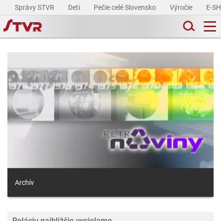
Správy STVR
Deti
Pečie celé Slovensko
Výročie
E-S
Archív
Reláciu najbližšie vysielame