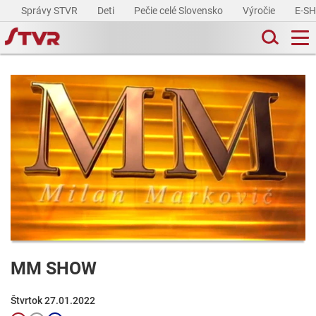
Správy STVR
Deti
Pečie celé Slovensko
Výročie
E-S
MM SHOW
Štvrtok 27.01.2022