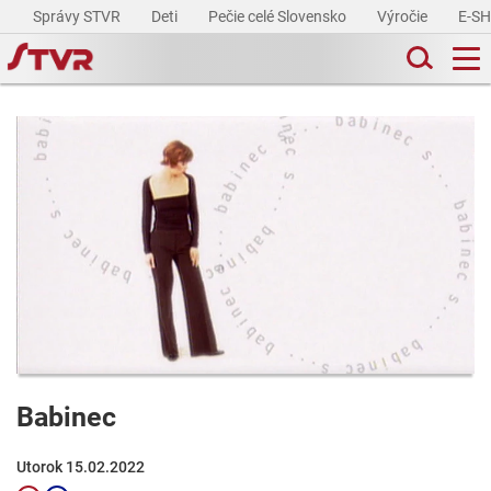
Správy STVR
Deti
Pečie celé Slovensko
Výročie
E-S
Babinec
Utorok 15.02.2022