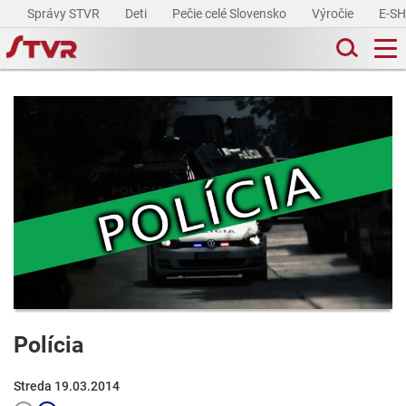
Správy STVR
Deti
Pečie celé Slovensko
Výročie
E-S
Polícia
Streda 19.03.2014