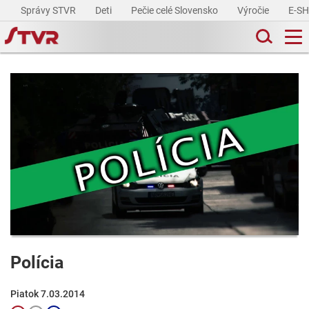
Správy STVR
Deti
Pečie celé Slovensko
Výročie
E-S
Polícia
Piatok 7.03.2014