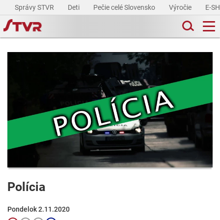
Správy STVR
Deti
Pečie celé Slovensko
Výročie
E-S
Polícia
Pondelok 2.11.2020