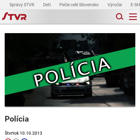
Správy STVR
Deti
Pečie celé Slovensko
Výročie
E-S
Polícia
Štvrtok 10.10.2013