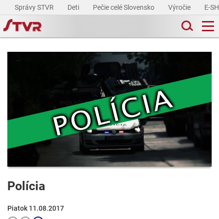
Správy STVR
Deti
Pečie celé Slovensko
Výročie
E-S
Polícia
Piatok 11.08.2017