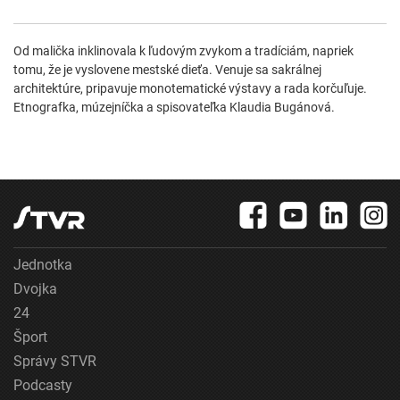
Od malička inklinovala k ľudovým zvykom a tradíciám, napriek
tomu, že je vyslovene mestské dieťa. Venuje sa sakrálnej
architektúre, pripavuje monotematické výstavy a rada korčuľuje.
Etnografka, múzejníčka a spisovateľka Klaudia Bugánová.
Jednotka
Dvojka
24
Šport
Správy STVR
Podcasty