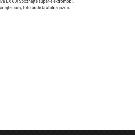
olva EX 60! Spoznajte super-elektromobil,
ínajte pásy, toto bude brutálna jazda.