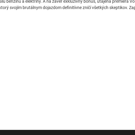
silu benzínu a elektriny. A na záver exkluzívny bonus, utajená premiéra V
ktorý svojím brutálnym dojazdom definitívne zničí všetkých skeptikov. Zap