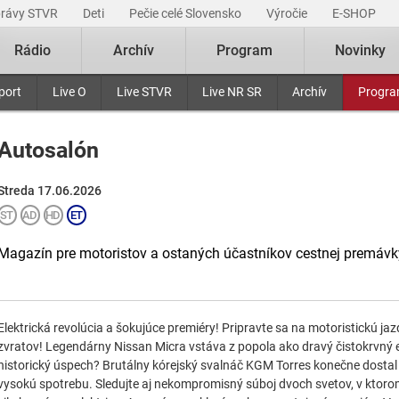
právy STVR
Deti
Pečie celé Slovensko
Výročie
E-SHOP
Rádio
Archív
Program
Novinky
port
Live O
Live STVR
Live NR SR
Archív
Progr
Autosalón
Streda 17.06.2026
Magazín pre motoristov a ostaných účastníkov cestnej premávk
Elektrická revolúcia a šokujúce premiéry! Pripravte sa na motoristickú ja
zvratov! Legendárny Nissan Micra vstáva z popola ako dravý čistokrvný 
historický úspech? Brutálny kórejský svalnáč KGM Torres konečne dostal el
vysokú spotrebu. Sledujte aj nekompromisný súboj dvoch svetov, v kto