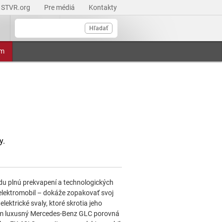
STVR.org
Pre médiá
Kontakty
Hľadať
am
y.
zdu plnú prekvapení a technologických
elektromobil – dokáže zopakovať svoj
ektrické svaly, ktoré skrotia jeho
rom luxusný Mercedes-Benz GLC porovná