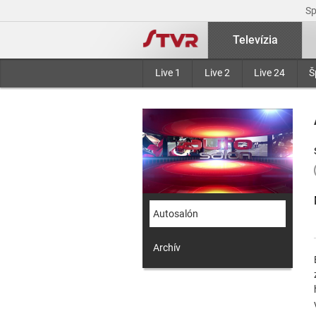
S
Televízia
Live 1
Live 2
Live 24
Š
Autosalón
Archív