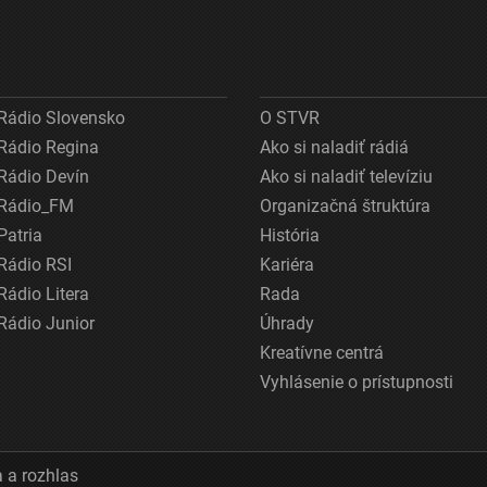
Rádio Slovensko
O STVR
Rádio Regina
Ako si naladiť rádiá
Rádio Devín
Ako si naladiť televíziu
Rádio_FM
Organizačná štruktúra
Patria
História
Rádio RSI
Kariéra
Rádio Litera
Rada
Rádio Junior
Úhrady
Kreatívne centrá
Vyhlásenie o prístupnosti
 a rozhlas